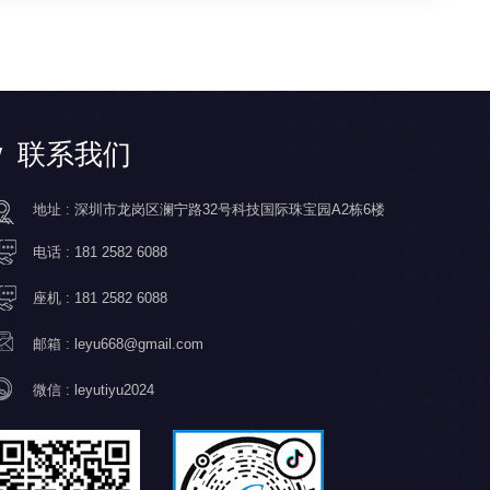
联系我们
地址 : 深圳市龙岗区澜宁路32号科技国际珠宝园A2栋6楼
电话 :
181 2582 6088
座机 :
181 2582 6088
邮箱 :
leyu668@gmail.com
微信 :
leyutiyu2024