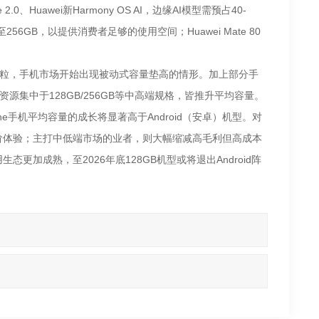
2.0、Huawei新Harmony OS AI，边缘AI模型需预占40-
56GB，以提供消费者足够的使用空间；Huawei Mate 80
端颗粒，手机市场开始出现被动式容量垫高的情形。加上部分手
资源集中于128GB/256GB等中高端规格，皆推升平均容量。
iPhone手机平均容量的成长将显著高于Android（安卓）机型。对
阶体验；主打中低端市场的业者，则大幅缩减高毛利但高成本
加成熟，至2026年底128GB机型或将退出Android阵