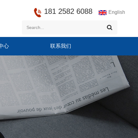
181 2582 6088
English
中心
联系我们