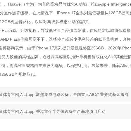
）、Huawei（华为）为首的高端品牌优化AI功能，推出Apple Intelligence 
分区作运算缓存。在此情况下，iPhone 17全系列最低容量从128GB提高至2
512GB机型普及化，以应对离线多模态互动的需求。
D Flash原厂升级制程，导致低容量产品供给缩减，供应链难以取得低
AND Flash价格居高不下，选择停产或减少毛利较差的低容量机种，改将
rce集邦咨询表示，由于iPhone 17系列提升最低规格至256GB，2026年
耐受力较佳的高端品牌，通过调高容量以推升单机售价或优化AI和其他进
例，将高容量规格由主推改为选项，以保护利润。展望未来，随着AI应用生态更
256GB的规格取代。
鱼体育官网入口app-聚焦集成电路装备，全国首只AIC产业并购基金揭牌
鱼体育官网入口app-香港首个半导体设备生产基地项目启动