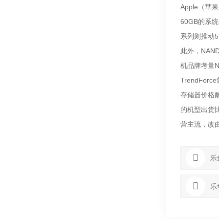
Apple（苹果
60GB的系统
系列则推动
此外，NAN
机品牌考量N
TrendFo
存储器价格
的机型出货比
营主流，改由
乐
乐