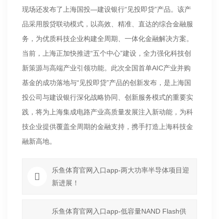
现场还发布了上海国投—建设银行“见投即贷”产品。该产
品采用股贷联动模式，以高效、精准、直达的综合金融服
务，为优质科技企业构建全周期、一体化金融解决方案。
当前，上海正加快推进“五个中心”建设，全力强化科技创
新策源与高端产业引领功能。此次全国首单AIC产业并购
基金的成功落地与“见投即贷”产品的创新发布，是上海国
投公司与建设银行深化战略协同、创新服务模式的重要实
践，将为上海集成电路产业高质量发展注入新动能，为科
技企业提供覆盖全周期的金融支持，携手打造上海科技金
融新高地。
乐鱼体育官网入口app-两大功率半导体项目迎
新进展！
乐鱼体育官网入口app-低容量NAND Flash供