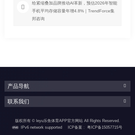
给紧缩叠加品牌推动AI革新，预估2026年智能
手机平均存储容量年增4.8%｜TrendForce集
邦咨询
产品导航
联系我们
版权所有 © leyu乐鱼体育APP官方网站 All Rights Reserved.
IPv6 network supported
ICP备案 :
粤ICP备15057715号