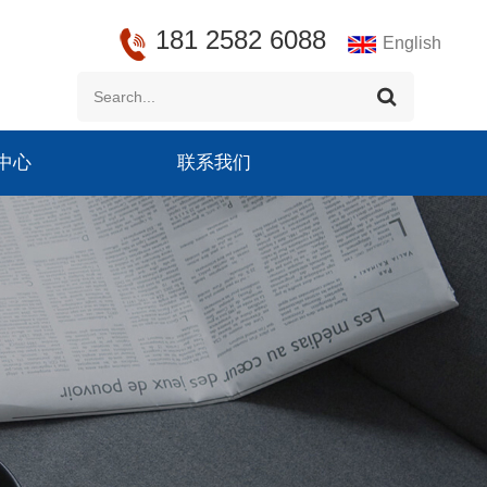
181 2582 6088
English
中心
联系我们