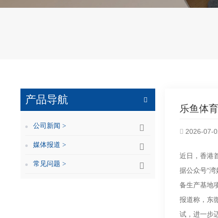
产品导航
乐鱼体育
公司新闻 >
2026-07-0
媒体报道 >
近日，香港
常见问题 >
据公众号“
备生产基地
报道称，东
试，进一步