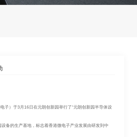
动
电子）于3月16日在元朗创新园举行了“元朗创新园半导体设
端设备的生产基地，标志着香港微电子产业发展由研发到中