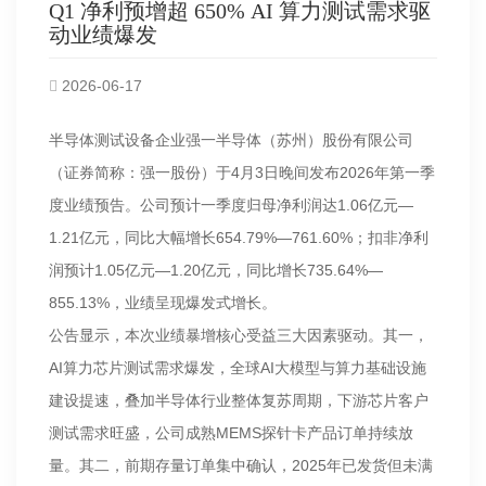
Q1 净利预增超 650% AI 算力测试需求驱
动业绩爆发
2026-06-17
半导体测试设备企业强一半导体（苏州）股份有限公司
（证券简称：强一股份）于4月3日晚间发布2026年第一季
度业绩预告。公司预计一季度归母净利润达1.06亿元—
1.21亿元，同比大幅增长654.79%—761.60%；扣非净利
润预计1.05亿元—1.20亿元，同比增长735.64%—
855.13%，业绩呈现爆发式增长。
公告显示，本次业绩暴增核心受益三大因素驱动。其一，
AI算力芯片测试需求爆发，全球AI大模型与算力基础设施
建设提速，叠加半导体行业整体复苏周期，下游芯片客户
测试需求旺盛，公司成熟MEMS探针卡产品订单持续放
量。其二，前期存量订单集中确认，2025年已发货但未满