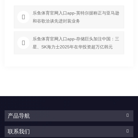
乐鱼体育官网入口app-英特尔据称正与亚马逊
和谷歌洽谈先进封装业务
乐鱼体育官网入口app-存储巨头加注中国：三
星、SK海力士2025年在华投资超万亿韩元
产品导航
联系我们