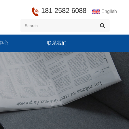
181 2582 6088
English
中心
联系我们