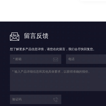
留言反馈
想了解更多产品信息详情，请您在此留言，我们会尽快回复您。