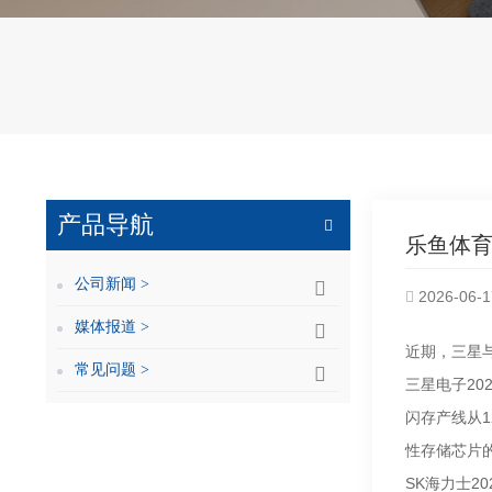
产品导航
乐鱼体育
公司新闻 >
2026-06-1
媒体报道 >
近期，三星与
常见问题 >
三星电子20
闪存产线从1
性存储芯片的
SK海力士2