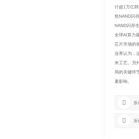
计超1万亿韩
焦NAND闪
NAND闪存
全球AI算
芯片市场的
业界认为，这
米工艺。另
局的关键环
素影响。
乐
乐