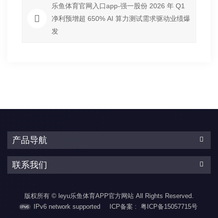
乐鱼体育官网入口app-强一股份 2026 年 Q1
净利预增超 650% AI 算力测试需求驱动业绩爆
发
产品导航
联系我们
版权所有 © leyu乐鱼体育APP官方网站 All Rights Reserved.
IPv6 network supported
ICP备案 :
粤ICP备15057715号