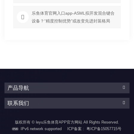
乐鱼体育官网入口app-ASML拟开发混合键合
设备？“精度控制优势”或改变先进封装格局
产品导航
联系我们
版权所有 © leyu乐鱼体育APP官方网站 All Rights Reserved.
IPv6 network supported
ICP备案 :
粤ICP备15057715号