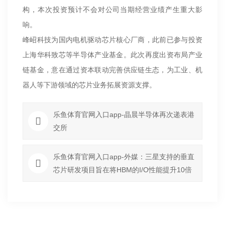
构，本次投资预计不会对公司当期经营业绩产生重大影
响。
峰岹科技为国内电机驱动芯片核心厂商，此前已参与投资
上海华科致芯等半导体产业基金。此次再度出资布局产业
链基金，意在通过资本联动完善供应链生态，为工业、机
器人等下游领域的芯片业务拓展资源支撑。
乐鱼体育官网入口app-晶晨半导体再次递表港
交所
乐鱼体育官网入口app-外媒：三星支持的垂直
芯片研发项目旨在将HBM的I/O性能提升10倍