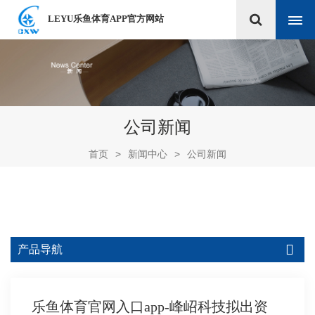
LEYU乐鱼体育APP官方网站
公司新闻
首页
>
新闻中心
>
公司新闻
产品导航
乐鱼体育官网入口app-峰岹科技拟出资