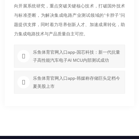
向开展系统研究，重点突破关键核心技术，打破国外技术
与标准垄断，为解决集成电路产业测试领域的“卡脖子”问
题提供支撑，同时着力培养创新人才、加速成果转化，助
力集成电路技术与产品质量自主可控。
乐鱼体育官网入口app-国芯科技：新一代抗量
子高性能汽车电子AI MCU内部测试成功
乐鱼体育官网入口app-韩媒称存储巨头定档今
夏美股上市