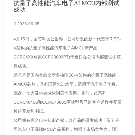
抗量子高性能汽车电子AI MCU内部测试
成功
2026-06-05
4月15日，国芯科技公告称，公司研发的新一代基于RISC-
V架构的抗量子高性能汽车电子AIMCU新产品
CCRC4XXX(原CCFC3009PT)于近日在公司内部测试中获
得成功。
该芯片是国内首款全新多核RISC-V架构的抗量子高性能
AIMCU芯片，具有国际先进水平，适用于汽车电子车身、
底盘、动力及中央域控制器等应用。目前，该系列
CCRC4045S和CCRC4086S两款型号已给客户送样并开展
模组开发和测试。
公司拥有完全自主知识产权，该产品的研发成功丰富了公
司汽车电子高端MCU产品系列，增强了市场竞争力，预计