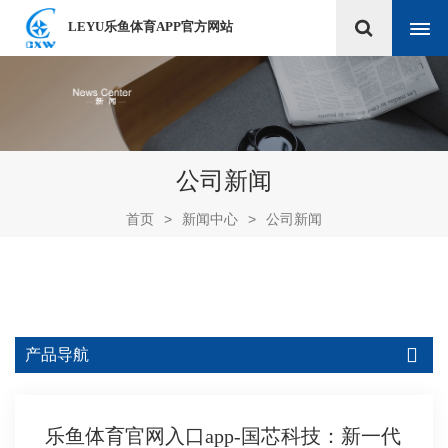
LEYU乐鱼体育APP官方网站
公司新闻
首页
>
新闻中心
>
公司新闻
产品导航
乐鱼体育官网入口app-国芯科技：新一代