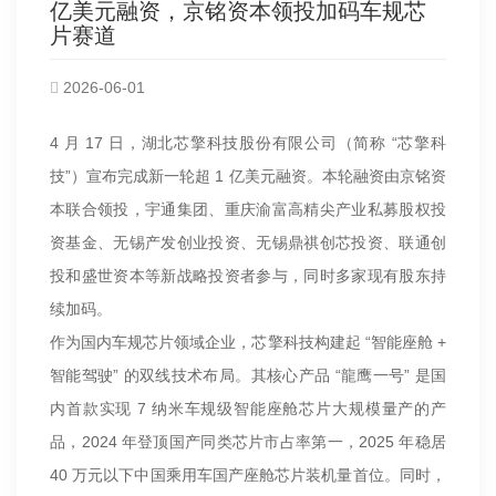
亿美元融资，京铭资本领投加码车规芯
片赛道
2026-06-01
4 月 17 日，湖北芯擎科技股份有限公司（简称 “芯擎科
技”）宣布完成新一轮超 1 亿美元融资。本轮融资由京铭资
本联合领投，宇通集团、重庆渝富高精尖产业私募股权投
资基金、无锡产发创业投资、无锡鼎祺创芯投资、联通创
投和盛世资本等新战略投资者参与，同时多家现有股东持
续加码。
作为国内车规芯片领域企业，芯擎科技构建起 “智能座舱 +
智能驾驶” 的双线技术布局。其核心产品 “龍鹰一号” 是国
内首款实现 7 纳米车规级智能座舱芯片大规模量产的产
品，2024 年登顶国产同类芯片市占率第一，2025 年稳居
40 万元以下中国乘用车国产座舱芯片装机量首位。同时，