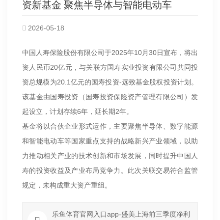
资新基金 聚焦半导体与智能电动车
2026-05-18
中国人寿保险股份有限公司于2025年10月30日宣布，将出
资人民币20亿元，与关联方国寿实业投资有限公司共同投
资总规模为20.1亿元的国寿投资-远致基金股权投资计划。
该基金由国寿投资（国寿投资保险资产管理有限公司）发
起设立，计划存续6年，延长期2年。
基金将以合伙企业形式运作，主要聚焦半导体、数字能源
和智能电动车等国家重点支持的战略新兴产业领域，以助
力推动相关产业的技术创新和市场发展，同时提升中国人
寿的投资收益及产业布局竞争力。此次关联交易符合监管
规定，未构成重大资产重组。
乐鱼体育官网入口app-盛美上海前三季度净利