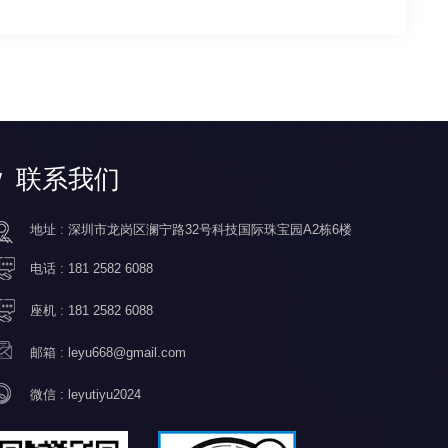
联系我们
地址 : 深圳市龙岗区澜宁路32号科技国际珠宝园A2栋6楼
电话 :
181 2582 6088
座机 :
181 2582 6088
邮箱 :
leyu668@gmail.com
微信 :
leyutiyu2024