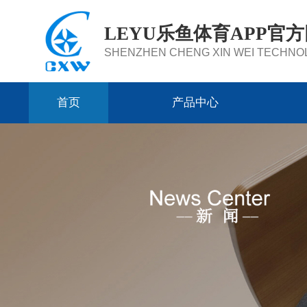
LEYU乐鱼体育APP官
SHENZHEN CHENG XIN WEI TECHNOL
首页
产品中心