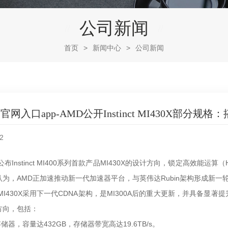
公司新闻
首页
>
新闻中心
>
公司新闻
网入口app-AMD公开Instinct MI430X部分规格：搭载
2
公布Instinct MI400系列首款产品MI430X的设计方向，锁定高效
为，AMD正加速推动新一代加速器平台，与英伟达Rubin架构形成新一
MI430X采用下一代CDNA架构，是MI300A后的重大更新，并具备显
方向，包括：
储器，容量达432GB，存储器带宽高达19.6TB/s。