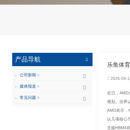
产品导航
乐鱼体育官
公司新闻 >
2026-04-1
媒体报道 >
近日，AMD
常见问题 >
规划。业界认
AMD表示，
认几项核心
支援HBM4存