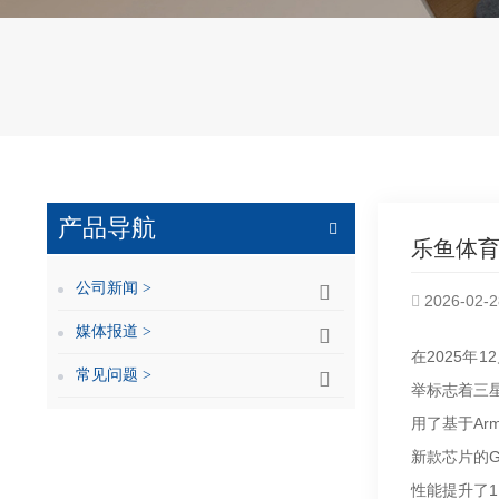
产品导航
乐鱼体育
公司新闻 >
2026-02-2
媒体报道 >
在2025年
常见问题 >
举标志着三星
用了基于Arm
新款芯片的G
性能提升了