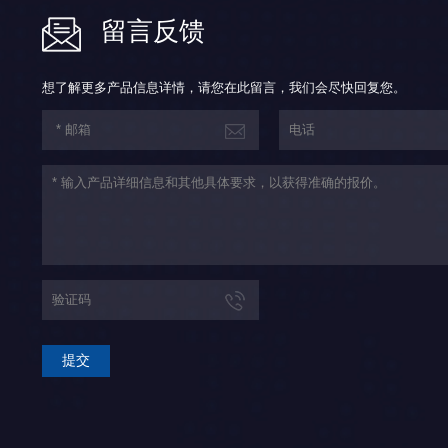
留言反馈
想了解更多产品信息详情，请您在此留言，我们会尽快回复您。