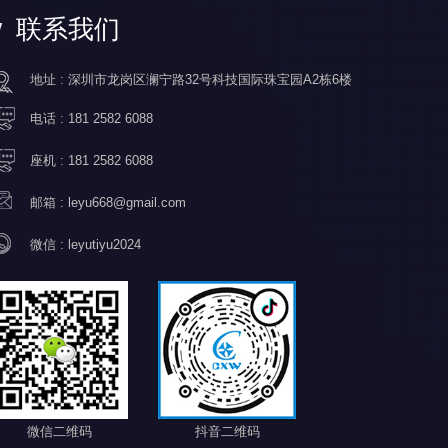
联系我们
地址 : 深圳市龙岗区澜宁路32号科技国际珠宝园A2栋6楼
电话 :
181 2582 6088
座机 :
181 2582 6088
邮箱 :
leyu668@gmail.com
微信 :
leyutiyu2024
微信二维码
抖音二维码