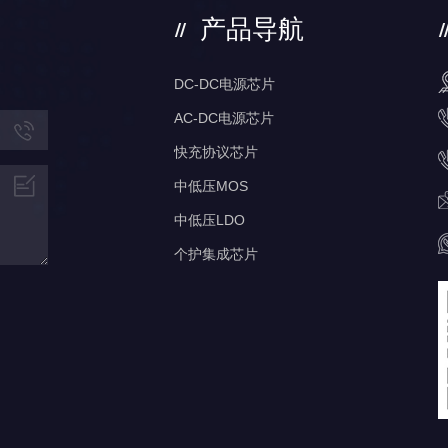
产品导航
DC-DC电源芯片
AC-DC电源芯片
快充协议芯片
中低压MOS
中低压LDO
个护集成芯片