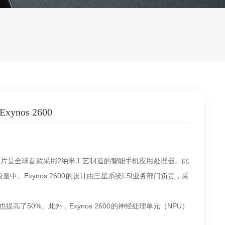
os 2600
，这款芯片是全球首款采用2纳米工艺制造的智能手机应用处理器。此
Exynos 2600的设计由三星系统LSI业务部门负责，采
提高了50%。此外，Exynos 2600的神经处理单元（NPU）