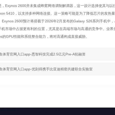
，Exynos 2600并未集成蜂窝网络调制解调器，这一设计选择使其与以
nnon 5410，以支持多种网络连接。这一策略可能是为了降低芯片的发
Exynos 2600预计将搭载于2026年2月发布的Galaxy S26系
机市场中占据更有利的位置，尤其是在高端市场与高通的竞争中。业界分析人士
nos的GPU性能和系统整合能力，将对高通构成直接威胁。
鱼体育官网入口app-悉智科技完成2.5亿元Pre-A轮融资
鱼体育官网入口app-优刻得携手比亚迪精密共建联合实验室