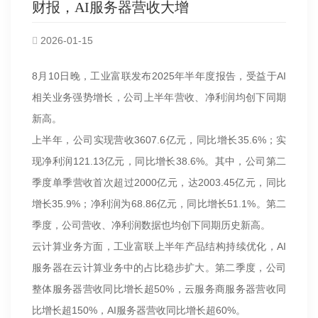
财报，AI服务器营收大增
2026-01-15
8月10日晚，工业富联发布2025年半年度报告，受益于AI
相关业务强势增长，公司上半年营收、净利润均创下同期
新高。
上半年，公司实现营收3607.6亿元，同比增长35.6%；实
现净利润121.13亿元，同比增长38.6%。其中，公司第二
季度单季营收首次超过2000亿元，达2003.45亿元，同比
增长35.9%；净利润为68.86亿元，同比增长51.1%。第二
季度，公司营收、净利润数据也均创下同期历史新高。
云计算业务方面，工业富联上半年产品结构持续优化，AI
服务器在云计算业务中的占比稳步扩大。第二季度，公司
整体服务器营收同比增长超50%，云服务商服务器营收同
比增长超150%，AI服务器营收同比增长超60%。