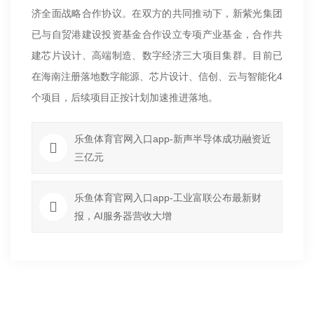
济全面战略合作协议。在双方的共同推动下，新紫光集团
已与自贸港建设投资基金合作设立专项产业基金，合作共
建芯片设计、高端制造、数字经济三大项目集群。目前已
在海南注册落地数字能源、芯片设计、信创、云与智能化4
个项目，后续项目正按计划加速推进落地。
乐鱼体育官网入口app-新声半导体成功融资近
三亿元
乐鱼体育官网入口app-工业富联公布最新财
报，AI服务器营收大增