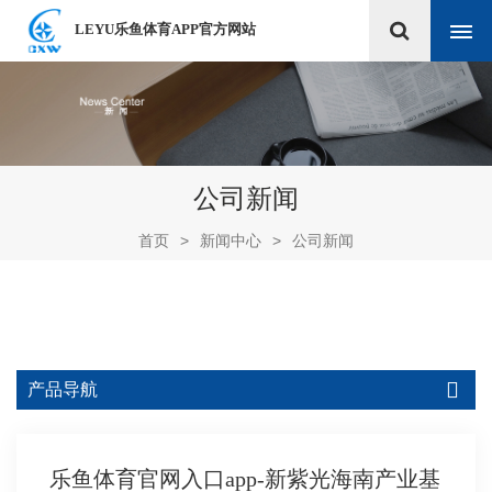
LEYU乐鱼体育APP官方网站
公司新闻
首页
>
新闻中心
>
公司新闻
产品导航
乐鱼体育官网入口app-新紫光海南产业基