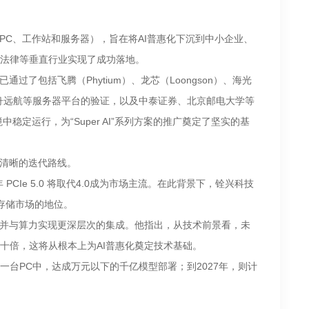
涵盖PC、工作站和服务器），旨在将AI普惠化下沉到中小企业、
、法律等垂直行业实现了成功落地。
了包括飞腾（Phytium）、龙芯（Loongson）、海光
金舟远航等服务器平台的验证，以及中泰证券、北京邮电大学等
定运行，为“Super AI”系列方案的推广奠定了坚实的基
条清晰的迭代路线。
Ie 5.0 将取代4.0成为市场主流。在此背景下，铨兴科技
能存储市场的地位。
流，并与算力实现更深层次的集成。他指出，从技术前景看，未
到数十倍，这将从根本上为AI普惠化奠定技术基础。
到一台PC中，达成万元以下的千亿模型部署；到2027年，则计