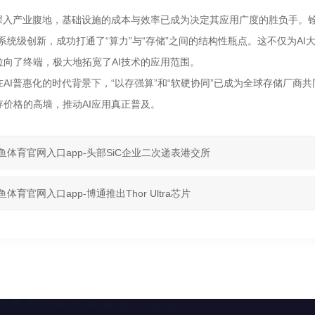
深入产业腹地，基础设施的成本与效率已成为决定其应用广度的胜负手。铨兴
系统级创新，成功打通了“算力”与“存储”之间的结构性瓶点。这不仅为A
拉向了终端，极大地拓宽了AI技术的应用范围。
在AI普惠化的时代背景下，“以存强算”和“软硬协同”已成为全球存储厂
存价格的高墙，推动AI应用真正普及。
鱼体育官网入口app-头部SiC企业二次递表港交所
鱼体育官网入口app-博通推出Thor Ultra芯片