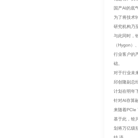
国产AI的
为了将技术转
研究机构乃
与此同时，铨
（Hygo
行业客户的严
础。
对于行业未
邱创隆副总经
计划在明年下
针对AI存
来随着PCI
基于此，铨兴
划将万亿级
结 语