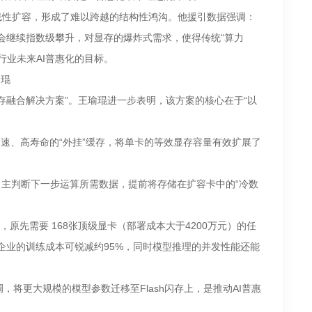
的线性扩容，形成了难以跨越的结构性鸿沟。他援引数据强调：
会继续指数级攀升，对显存的爆炸式需求，使得传统“算力
行业未来AI普惠化的目标。
瑜琨
显存融合解决方案”。王瑜琨进一步表明，该方案的核心在于“以
超高速、高寿命的“外挂”缓存，将单卡的等效显存容量有效扩展了
够自主判断下一步运算所需数据，提前将存储在扩容卡中的“冷数
原先需要 168张顶级显卡（部署成本大于4200万元）的任
得企业的训练成本可锐减约95%，同时模型推理的并发性能还能
将更大规模的模型参数迁移至Flash闪存上，是推动AI普惠