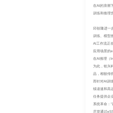
在AI的浪潮
训练和推理
邱创隆进一
训练、模型
AI工作流
应用场景的e
在AI推理（
为此，铨兴科技
品，相较传
而针对AI训
续读速和高达
任务提供企
系统革命：“
尽管通过e