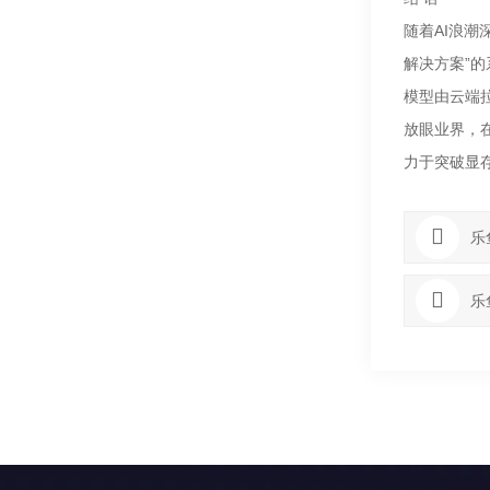
随着AI浪潮
解决方案”的
模型由云端
放眼业界，
力于突破显
乐
乐