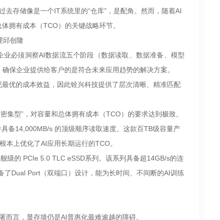
去存储像是一个IT系统里的“仓库”，是配角。然而，随着AI
总体拥有成本（TCO）的关键战略环节。
理邱创隆
企业必须洞察AI数据流五个阶段（数据读取、数据准备、模型
，确保企业提供给客户的是符合未来应用趋势的解决方案。
现最优的成本效益，因此铨兴科技提供了层次清晰、精准匹配
“读取密集型”，对容量和总体拥有成本（TCO）的要求达到极致。
，并具备14,000MB/s 的顶级顺序读取速度。这款百TB级容量产
本上优化了AI应用长期运行的TCO。
CIe 5.0 TLC eSSD系列。该系列具备超14GB/s的连
Dual Port（双端口）设计，能为长时间、不间断的AI训练
部署而言，显存墙仍是AI普惠化最难逾越的障碍。