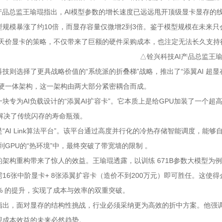
I产品总监王瑜琨指出，AI模型参数的增长速度已远远甩开顶级显卡显存
型规模暴涨了约10倍，而显存容量仅微增2到3倍。鉴于模型规模在未来只
叠天价显卡的策略，不仅带来了巨额的硬件采购成本，也注定无法长久支持
△铨兴科技AI产品总监王
技则选择了更具战略价值的“系统派的折叠梯”战略，推出了“添翼AI 超
软硬一体架构，这一架构由两大部分紧密耦合而成。
块专为AI负载设计的“添翼AI扩容卡”。它本质上是给GPU加装了一个
而解决了传统闪存的寿命瓶颈。
“AI Link算法平台”。该平台通过高度并行化的冷热存储智能调度，能
到GPU的“热环境”中，最终突破了带宽墙的限制 。
架构重构带来了惊人的效益。王瑜琨透露，以训练 671B参数大模型为例，
16张中阶显卡+ 8张添翼扩容卡（造价不到200万元）即可胜任。这使
% 的提升，实现了成本与效率的双重突破。
指出，面对显存的结构性挑战，行业必须采纳更为高效的折中方案。他强调，
现成本效益的未来必然趋势。