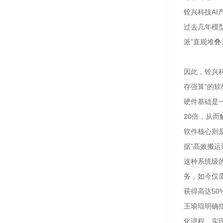
铨兴科技A
过去几年模
派”直观堆
因此，铨兴科
存强算”的
硬件基础是一
20倍，从
软件核心则是
据”高效搬运
这种系统级的
务，如今仅需
获得高达50
王瑜琨明确
化进程、实