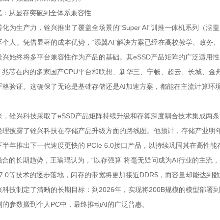
底气：从显存突破到全体系兼容性
化为生产力，铨兴推出了覆盖全场景的“Super AI”训推一体机系列（
至个人。凭借显著的成本优势，“添翼AI”解决方案已经在高校教学、政务
兴始终将多平台兼容性作为产品的基础。其eSSD产品矩阵的广泛适用性已通过
n）、兆芯在内的多家国产CPU平台和联想、新华三、宁畅、超云、长城、
格验证。这确保了无论是基础存储还是AI加速方案，都能在主流计算环境中稳
来，铨兴科技采取了eSSD产品矩阵持续升级和存算深度耦合技术集成两
理披露了铨兴科技在存储产品升级方面的路线图。他预计，存储产业明年 PC
半年推出下一代速度更快的 PCIe 6.0接口产品，以持续巩固其在高性
算融合的长期趋势，王瑜琨认为，“以存强算”将毫无疑问成为AI行业的主
e 7.0等技术的逐步落地，闪存的带宽将更加接近DDR5，而容量却能达
科技制定了清晰的长期目标：到2026年，实现将200B规模的模型部署
别的参数搬到个人PC中，最终推动AI的广泛普惠。