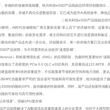
下，存储的价值被彻底颠覆。铨兴科技eSSD产品线副总经理邱创隆指出，过
负载的加重，存储不再仅仅是数据容器，它已成为提升AI系统效率、降低
△铨兴科技eSSD产品线副总经
步阐明，AI时代存储模组厂商主要扮演着“承上启下”的关键作用。这要求
推理、数据归档）的差异化需求，将主控和闪存芯片进行深度调优和验证
正在驱动存储产品走向进一步分化。邱创隆表示，单一的存储方案已无法实
SSD产品矩阵，为不同需求的企业提供“速度阶梯”。
Inference）和检索增强生成（RAG）的应用阶段，负载特性显著转向
推出了高密度的 PCIe 5.0 QLC eSSD系列，其容量高达122.88TB
统硬盘能带来6倍的容量提升，不仅能显著节省机柜空间和电力消耗，更从根
练和HPC负载要求严苛的“混合读写”性能和高可靠性需求，铨兴则提供了旗舰级的 P
3300K的随机IOPS，提供极致的性能保障。同时，该产品还创新性地配备了
业级的可靠性与高可用性保障。
以存强算”，突破GPU显存墙
SSD产品矩阵解决了AI数据流在容量和速度上的分化需求，但对于大模型