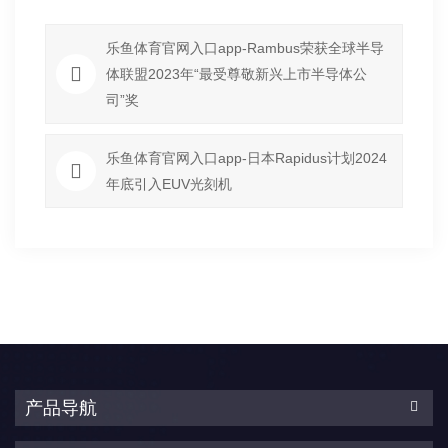
乐鱼体育官网入口app-Rambus荣获全球半导
体联盟2023年“最受尊敬新兴上市半导体公
司”奖
乐鱼体育官网入口app-日本Rapidus计划2024
年底引入EUV光刻机
产品导航