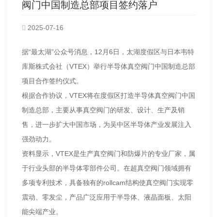
阀门中国制造总部项目签约落户
2025-07-16
据“最太湖”公众号消息，12月6日，太湖度假区与日本韦特
库斯株式会社（VTEX）举行半导体真空阀门中国制造总部
项目合作签约仪式。
根据合作协议，VTEX将在度假区打造半导体真空阀门中国
制造总部，主要从事真空阀门的研发、设计、生产及销
售，进一步扩大中国市场，为吴中区半导体产业发展注入
强劲动力。
资料显示，VTEX是生产真空阀门和防爆片的专业厂家，属
于行业头部的半导体零部件公司。在超真空阀门领域拥有
多项专利技术，具备独有的rollcam结构使真空阀门实现零
震动、零发尘，产品广泛应用于半导体、液晶面板、太阳
能尖端产业。