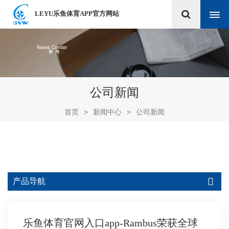
LEYU乐鱼体育APP官方网站
公司新闻
首页
>
新闻中心
>
公司新闻
产品导航
乐鱼体育官网入口app-Rambus荣获全球