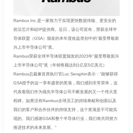
Rambus Inc.是一家致力于实现更快数据传输、更安全的
前沿芯片和硅IP提供商。近日，该公司宣布，荣获全球半
导体联盟（GSA）颁发的本年度收益类别中的“最受尊敬新
兴上市半导体公司”奖。
Rambus荣获全球半导体联盟颁发的2023年“最受尊敬新兴
上市半导体公司”奖（年销售额达到1亿至5亿美元）
Rambus总裁兼首席执行官Luc Seraphin表示：“能够获得
GSA授予的这一享有盛誉的奖项，我们感到非常荣幸，这
代表着我们作为领先半导体公司不断发展的又一个伟大里
程碑。如果没有Rambus全球员工的持续奉献和创新以及
我们的客户和合作伙伴的持续支持，这个奖项是不可能实
现的。我们感谢GSA和整个半导体行业，我们将共同努力
推进技术的未来发展。”