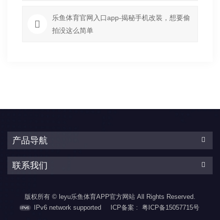
乐鱼体育官网入口app-揭秘手机改装，想要偷
拍没这么简单
产品导航
联系我们
版权所有 © leyu乐鱼体育APP官方网站 All Rights Reserved.
IPv6 network supported
ICP备案 :
粤ICP备15057715号