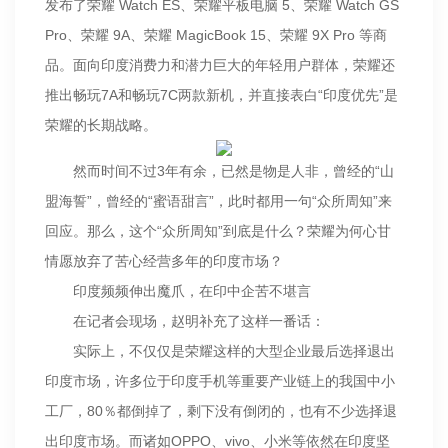
发布了荣耀 Watch ES、荣耀平板电脑 5、荣耀 Watch GS
Pro、荣耀 9A、荣耀 MagicBook 15、荣耀 9X Pro 等商
品。面向印度消费力和潜力巨大的年轻用户群体，荣耀还
推出畅玩7A和畅玩7C两款新机，并直接表白“印度优先”是
荣耀的长期战略。
然而时间不过3年有余，已然是物是人非，曾经的“山
盟海誓”，曾经的“蜜语甜言”，此时都用一句“众所周知”来
回应。那么，这个“众所周知”到底是什么？荣耀为何心甘
情愿放弃了苦心经营多年的印度市场？
印度频频伸出魔爪，在印中企苦不堪言
在记者会现场，赵明补充了这样一番话：
实际上，不仅仅是荣耀这样的大型企业最后选择退出
印度市场，许多位于印度手机等重要产业链上的我国中小
工厂，80％都倒掉了，剩下没有倒闭的，也有不少选择退
出印度市场。而诸如OPPO、vivo、小米等依然在印度坚