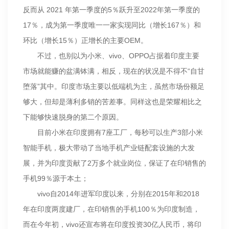
反而从 2021 年第一季度的5％跃升至2022年第一季度的
17％，成为第一季度唯一一家实现同比（增长167％）和
环比（增长15％）正增长的主要OEM。
不过，也别以为小米、vivo、OPPO占据着印度主要
市场就能赚的盆满钵满，相反，现在的状况是不得不“自甘
堕落”其中。印度市场主要以低端机为主，虽然市场份额足
够大，但却是薄利多销的苦差事。同样这也是荣耀相比之
下能够快速脱身的第二个原因。
目前小米在印度拥有7座工厂，每秒可以生产3部小米
智能手机，极大带动了当地手机产业链配套设施的大发
展，并为印度贡献了2万多个就业岗位，保证了在印销售的
手机99％源于本土；
vivo自2014年进军印度以来，分别在2015年和2018
年在印度两度建厂，在印销售的手机100％为印度制造，
而在今年初，vivo还宣布将在印度投资30亿人民币，将印