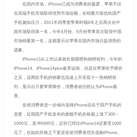
在国内市场，iPhone已成为消费者的最爱，苹果不仅
在高端手机市场取得优势市场份额，在销量方面也给国产
手机施加压力，2021年四季度苹果时隔6年之后再次在中
国市场取得第一名，今年4月份、9月份苹果首次取得中国
市场销量第一名，这都显示出苹果在国内市场日益强势的
迹象。
iPhone13从上市以来就长期霸榜热销榜前列，今年的
iPhone14、iPhone14plus备受诟病，但是在苹果给予降价
之后，这两款手机的销量也迅速上升至双十一热销榜前
列，显示出只要苹果降价，消费者就仍然认为iPhone最
香。
促使消费者进一步倾向选择iPhone还在于国产手机的
贪婪，近期国产手机发布的旗舰手机价格都上涨了300－
1000元，直冲6999元，定价已经比iPhone14还要贵1000
元了，在如此价格之下更是促使消费者优先选购iPhone。