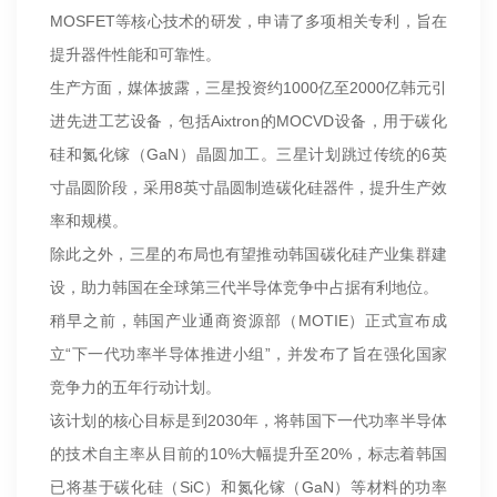
MOSFET等核心技术的研发，申请了多项相关专利，旨在
提升器件性能和可靠性。
生产方面，媒体披露，三星投资约1000亿至2000亿韩元引
进先进工艺设备，包括Aixtron的MOCVD设备，用于碳化
硅和氮化镓（GaN）晶圆加工。三星计划跳过传统的6英
寸晶圆阶段，采用8英寸晶圆制造碳化硅器件，提升生产效
率和规模。
除此之外，三星的布局也有望推动韩国碳化硅产业集群建
设，助力韩国在全球第三代半导体竞争中占据有利地位。
稍早之前，韩国产业通商资源部（MOTIE）正式宣布成
立“下一代功率半导体推进小组”，并发布了旨在强化国家
竞争力的五年行动计划。
该计划的核心目标是到2030年，将韩国下一代功率半导体
的技术自主率从目前的10%大幅提升至20%，标志着韩国
已将基于碳化硅（SiC）和氮化镓（GaN）等材料的功率