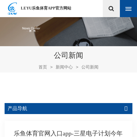
LEYU乐鱼体育APP官方网站
公司新闻
首页
>
新闻中心
>
公司新闻
产品导航
乐鱼体育官网入口app-三星电子计划今年