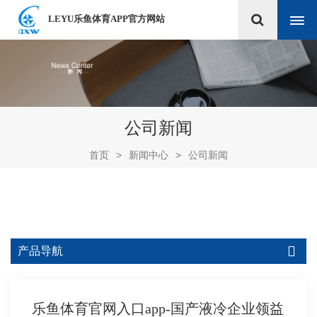
LEYU乐鱼体育APP官方网站
公司新闻
首页
>
新闻中心
>
公司新闻
产品导航
乐鱼体育官网入口app-国产液冷企业领益