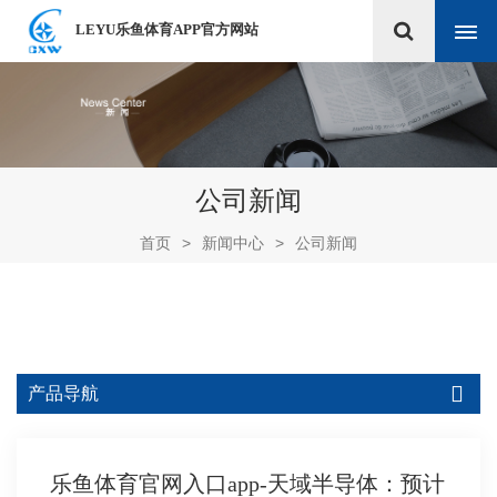
LEYU乐鱼体育APP官方网站
公司新闻
首页
>
新闻中心
>
公司新闻
产品导航
乐鱼体育官网入口app-天域半导体：预计