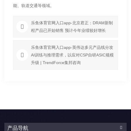
能、轨道交通等领域。
乐鱼体育官网入口app-北京君正：DRAM新制
程产品已开始销售 预计今年业绩较好增长
乐鱼体育官网入口app-英伟达多元产品线分攻
AI训练与推理需求，以应对CSP自研ASIC规模
升级 | TrendForce集邦咨询
产品导航