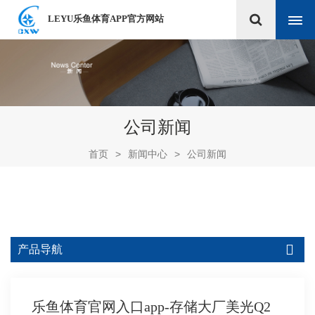
LEYU乐鱼体育APP官方网站
公司新闻
首页
>
新闻中心
>
公司新闻
产品导航
乐鱼体育官网入口app-存储大厂美光Q2