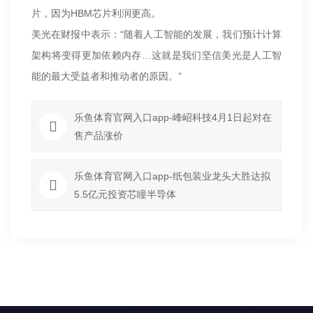
片，因为HBM芯片利润更高。
美光在财报中表示：“随着人工智能的发展，我们预计计算
架构将变得更加依赖内存…这就是我们坚信美光是人工智
能的最大受益者和推动者的原因。”
乐鱼体育官网入口app-峰岹科技4月1日起对在
售产品涨价
乐鱼体育官网入口app-纸包装业龙头大胜达拟
5.5亿元投资芯瞳半导体