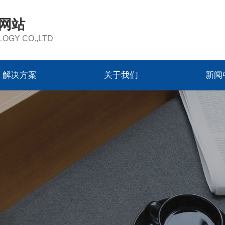
方网站
OGY CO.,LTD
解决方案
关于我们
新闻