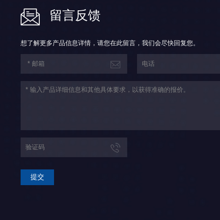
留言反馈
想了解更多产品信息详情，请您在此留言，我们会尽快回复您。