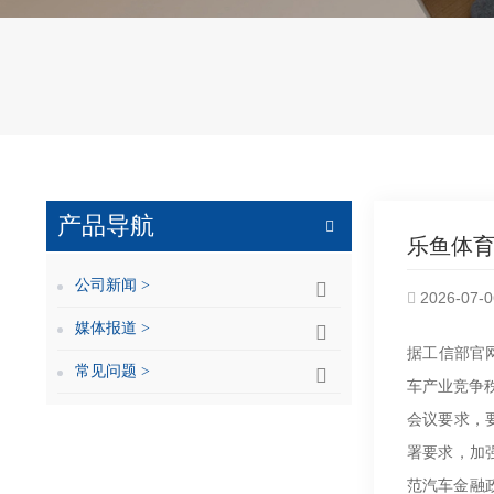
产品导航
乐鱼体育
公司新闻 >
2026-07-0
媒体报道 >
据工信部官
常见问题 >
车产业竞争
会议要求，
署要求，加
范汽车金融