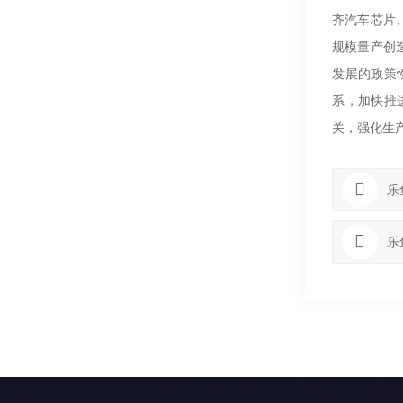
齐汽车芯片
规模量产创
发展的政策
系，加快推
关，强化生
乐
乐