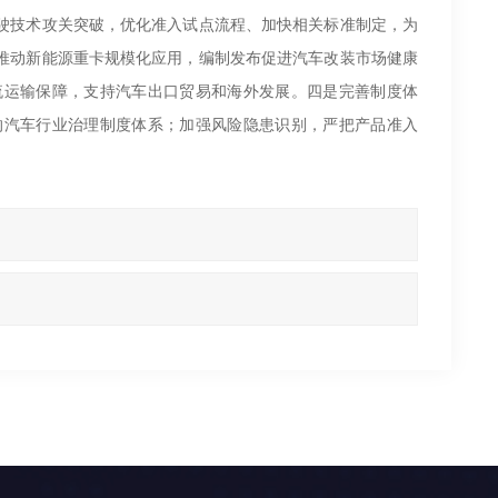
驶技术攻关突破，优化准入试点流程、加快相关标准制定，为
推动新能源重卡规模化应用，编制发布促进汽车改装市场健康
流运输保障，支持汽车出口贸易和海外发展。四是完善制度体
的汽车行业治理制度体系；加强风险隐患识别，严把产品准入