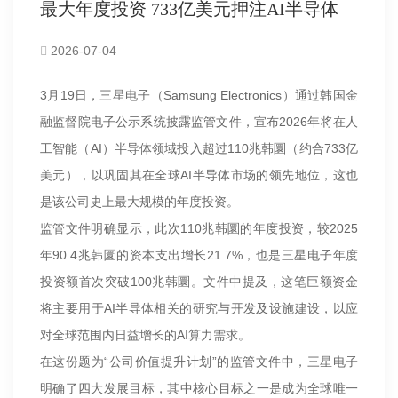
最大年度投资 733亿美元押注AI半导体
2026-07-04
3月19日，三星电子（Samsung Electronics）通过韩国金
融监督院电子公示系统披露监管文件，宣布2026年将在人
工智能（AI）半导体领域投入超过110兆韩圜（约合733亿
美元），以巩固其在全球AI半导体市场的领先地位，这也
是该公司史上最大规模的年度投资。
监管文件明确显示，此次110兆韩圜的年度投资，较2025
年90.4兆韩圜的资本支出增长21.7%，也是三星电子年度
投资额首次突破100兆韩圜。文件中提及，这笔巨额资金
将主要用于AI半导体相关的研究与开发及设施建设，以应
对全球范围内日益增长的AI算力需求。
在这份题为“公司价值提升计划”的监管文件中，三星电子
明确了四大发展目标，其中核心目标之一是成为全球唯一