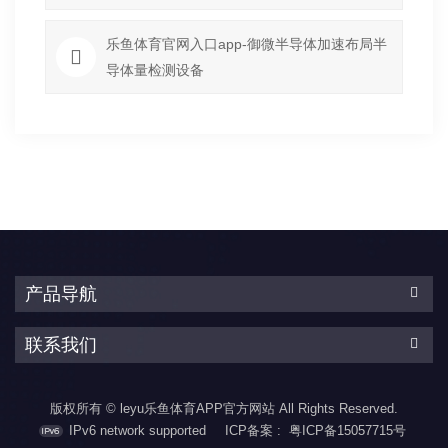
乐鱼体育官网入口app-御微半导体加速布局半
导体量检测设备
产品导航
联系我们
版权所有 © leyu乐鱼体育APP官方网站 All Rights Reserved.
IPv6 network supported
ICP备案 :
粤ICP备15057715号