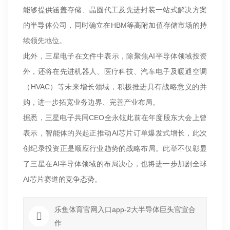
能够提供涵盖存储、晶圆代工及先进封装一站式解决方案
的半导体公司，同时确立在HBM等高附加值存储市场的持
续领先地位。
此外，三星电子在文件中表示，除聚焦AI半导体领域投资
外，还将在先进机器人、医疗科技、汽车电子及暖通空调
（HVAC）等未来增长领域，积极推进具有战略意义的并
购，进一步拓宽业务边界、完善产业布局。
据悉，三星电子共同CEO全永铉此前在年度股东大会上曾
表示，智能体的兴起正推动AI芯片订单爆发式增长，此次
创纪录投资正是顺应行业趋势的战略布局。此举不仅彰显
了三星在AI半导体领域的布局决心，也将进一步加剧全球
AI芯片赛道的竞争态势。
乐鱼体育官网入口app-2大半导体巨头官宣合
作