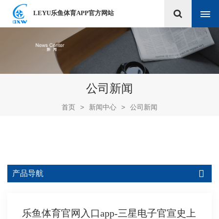
LEYU乐鱼体育APP官方网站
公司新闻
首页
>
新闻中心
>
公司新闻
产品导航
乐鱼体育官网入口app-三星电子官宣史上