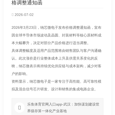
格调整通知函
2026-07-02
2026年3月23日，纳芯微电子发布价格调整通知函，宣布
因全球半导体市场波动及晶圆、封装材料等核心原材料成
本大幅攀升，决定对部分产品价格进行适当调整。
具体调整幅度及适用产品范围将由销售团队与客户沟通确
认。此次涨价是行业整体成本上升及供需关系变化的反
映，纳芯微表示将持续优化供应链与成本架构，减少对客
户的影响。
资料显示，纳芯微电子是一家专注于高性能、高可靠性模
拟及混合信号芯片研发、设计和销售的集成电路企业。
乐鱼体育官网入口app-武汉：加快谋划建设世
界级存算一体化产业基地