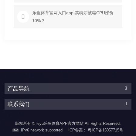
乐鱼体育官网入口app-英特尔被曝CPU涨价
10%？
产品导航
联系我们
版权所有 © leyu乐鱼体育APP官方网站 All Rights Reserved.
IPv6 network supported
ICP备案 :
粤ICP备15057715号