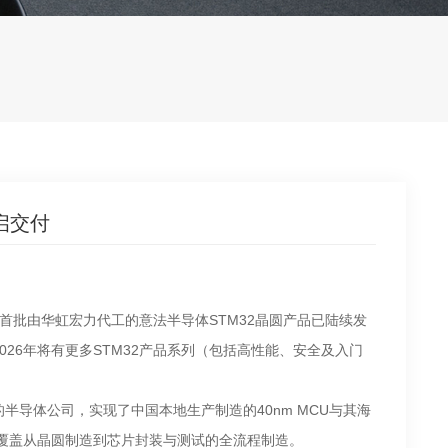
启交付
首批由华虹宏力代工的意法半导体STM32晶圆产品已陆续发
26年将有更多STM32产品系列（包括高性能、安全及入门
导体公司，实现了中国本地生产制造的40nm MCU与其海
，覆盖从晶圆制造到芯片封装与测试的全流程制造。