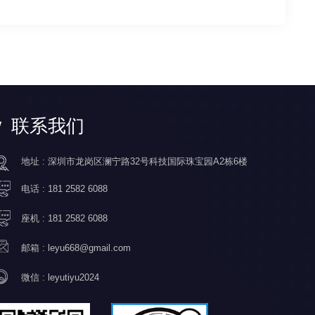
联系我们
地址 : 深圳市龙岗区澜宁路32号科技国际珠宝园A2栋6楼
电话 :
181 2582 6088
座机 :
181 2582 6088
邮箱 :
leyu668@gmail.com
微信 :
leyutiyu2024