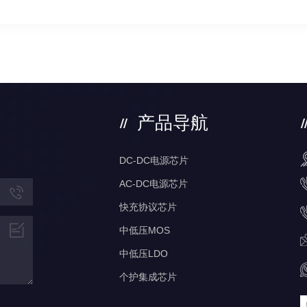
产品导航
DC-DC电源芯片
AC-DC电源芯片
快充协议芯片
中低压MOS
中低压LDO
个护集成芯片