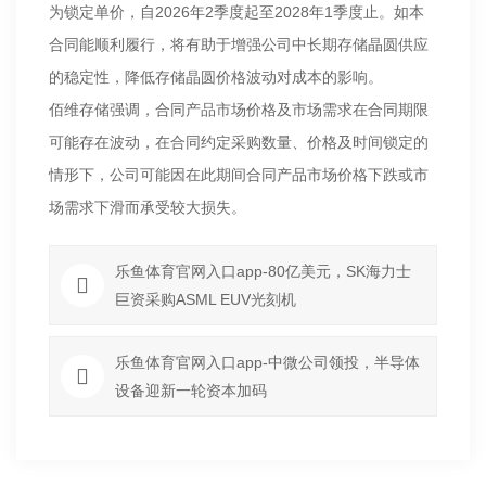
为锁定单价，自2026年2季度起至2028年1季度止。如本
合同能顺利履行，将有助于增强公司中长期存储晶圆供应
的稳定性，降低存储晶圆价格波动对成本的影响。
佰维存储强调，合同产品市场价格及市场需求在合同期限
可能存在波动，在合同约定采购数量、价格及时间锁定的
情形下，公司可能因在此期间合同产品市场价格下跌或市
场需求下滑而承受较大损失。
乐鱼体育官网入口app-80亿美元，SK海力士
巨资采购ASML EUV光刻机
乐鱼体育官网入口app-中微公司领投，半导体
设备迎新一轮资本加码