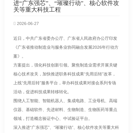
进“广东强芯”、“璀璨行动”、核心软件攻
关等重大科技工程
2026-06-27
近日，中共广东省委办公厅、广东省人民政府办公厅印发
《广东省推动制造业与服务业协同融合发展2026年行动方
案》。
方案提出，强化科技创新引领。聚焦制造业需求开展关键
核心技术攻关，加快推进职务科技成果“先用后转”改革，
上线“先用后转”服务平台，举办科技成果对接会系列专场
活动，促进科技成果转移转化。
围绕人工智能、智能机器人、集成电路、工业母机、高端
仪器、基础软件、先进材料、生物制造、生物医药等重点
领域，打造概念验证中心、中试验证平台。
深入推进“广东强芯”、“璀璨行动”、核心软件攻关等重大科