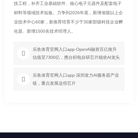
技工程，补齐工业基础软件、核心电子元器件及配套电子
材料等领域技术短板。力争到2026年底，新增省级以上企
业技术中心60家，新推荐培育不少于30家部级科技企业孵
化器、新增1500名技术经理人。
乐鱼体育官网入口app-OpenAI融资百亿推升
估值至7300亿，携台积电自研芯片稳坐AI龙头
乐鱼体育官网入口app-深圳发力AI服务器产业
链，重点发展这些芯片