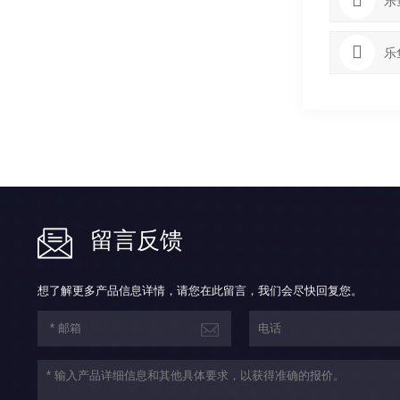
乐
乐
留言反馈
想了解更多产品信息详情，请您在此留言，我们会尽快回复您。