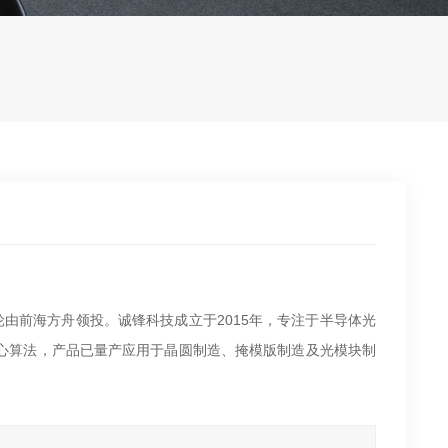
由前海方舟领投。诚锋科技成立于2015年，专注于半导体光
心算法，产品已量产应用于晶圆制造、掩模版制造及光模块制