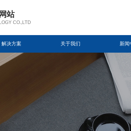
方网站
OGY CO.,LTD
解决方案
关于我们
新闻