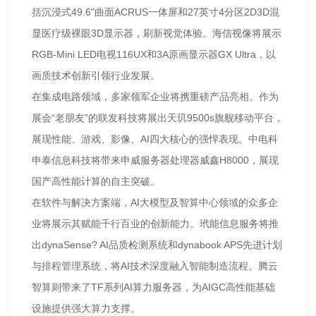
括沉浸式49.6"曲面ACRUS一体屏和27英寸4分区2D3D混
显医疗级裸眼3D显示器，刷新视觉体验。海信视像将展示
RGB-Mini LED电视116UX和3A原画显示器GX Ultra，以
画质技术创新引领行业发展。
在集成电路领域，多家领军企业将携重磅产品亮相。作为
展会“老朋友”的联发科技将展出天玑9500s旗舰移动平台，
展现性能、游戏、影像、AI四大核心的强悍表现。中电科
申泰信息科技将带来申威服务器处理器威鑫H8000，展现
国产高性能计算的自主突破。
在软件与解决方案端，AI大模型及智算中心领域的众多企
业将展示其赋能千行百业的创新能力。玳能信息服务将推
出dynaSense? AI品质检测系统和dynabook APS先进计划
与排程管理系统，将AI技术深度融入智能制造流程。腾云
智算则带来了TF系列AI算力服务器，为AIGC高性能基础
设施提供强大算力支撑。