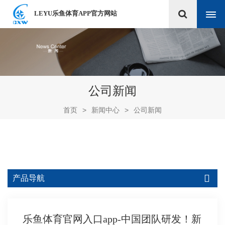
LEYU乐鱼体育APP官方网站
公司新闻
首页
>
新闻中心
>
公司新闻
产品导航
乐鱼体育官网入口app-中国团队研发！新