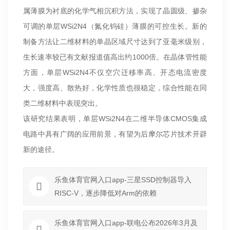
属薄膜为衬底的化学气相沉积方法，实现了晶圆级、掺杂
可调的单层WSi2N4（氮化钨硅）薄膜的可控生长。新的
制备方法让二维材料的单晶区域尺寸达到了亚毫米级别，
生长速率较已有文献报道值高出约1000倍。在晶体管性能
方面，单层WSi2N4不仅空穴迁移率高、开态电流密度
大，强度高、散热好，化学性质也很稳定，综合性能在同
类二维材料中表现突出。
该研究结果表明，单层WSi2N4在二维半导体CMOS集成
电路中具有广阔的应用前景，有望为后摩尔芯片技术开辟
新的途径。
乐鱼体育官网入口app-三星SSD控制器导入
RISC-V，逐步降低对Arm的依赖
乐鱼体育官网入口app-联电公布2026年3月及