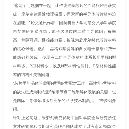
“这两个问题捆在一起，让传统硅基芯片的性能很难再获突
破，摩尔定律逼近物理极限，探索新的半导体芯片材料迫
在眉睫。”论文通讯作者、国防科技大学前沿交叉学科学院
朱梦剑研究员介绍，原子级厚度的二维半导体因迁移率
高、带隙可调、栅控能力强，被视为后摩尔时代芯片材料
的核心候选。然而，晶格缺陷诱导的自发电子掺杂和费米
能级钉扎效应，使现有二维半导体材料体系长期呈现N型
材料多、P型材料少，以及N型材料性能好、P型材料性能
差的结构性失衡问题。
“芯片里的晶体管需要N型和P型配对工作，高性能P型材料
的缺失已成为制约亚5纳米节点二维半导体发展的关键，也
是国际半导体领域激烈竞争的科学技术制高点。”朱梦剑介
绍。
针对上述问题，朱梦剑研究员与中国科学院金属研究所任
文才研究员和徐川研究员联合团队建立了以液态金/钨双金