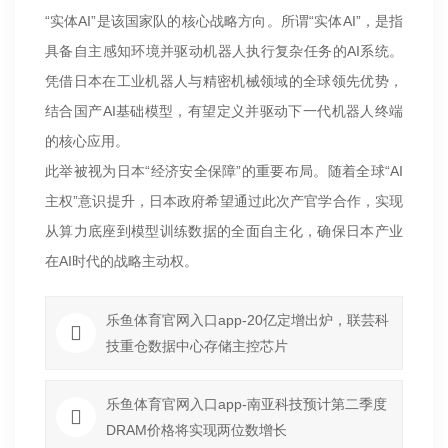
“实体AI”是该国家队的核心战略方向。所谓“实体AI”，是指
具备自主感知环境并驱动机器人执行复杂任务的AI系统。
凭借日本在工业机器人与精密机械领域的全球领先优势，
结合国产AI基础模型，有望定义并驱动下一代机器人终端
的核心应用。
此举被视为日本“经济安全保障”的重要布局。随着全球“AI
主权”意识提升，日本政府希望通过此次产官学合作，实现
从算力底座到模型训练数据的全面自主化，确保日本产业
在AI时代的战略主动权。
乐鱼体育官网入口app-20亿定增出炉，联芸科
技重仓数据中心存储主控芯片
乐鱼体育官网入口app-南亚科技预计第二季度
DRAM价格将实现两位数增长