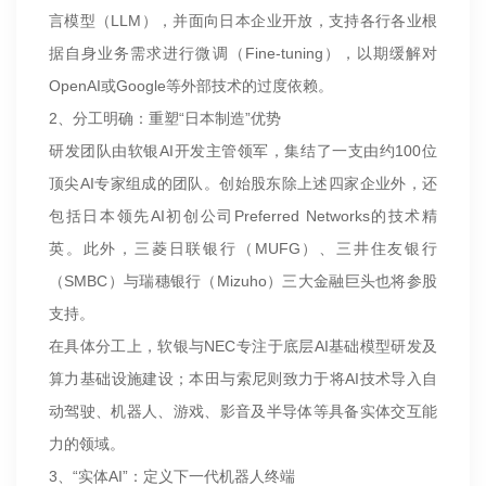
言模型（LLM），并面向日本企业开放，支持各行各业根
据自身业务需求进行微调（Fine-tuning），以期缓解对
OpenAI或Google等外部技术的过度依赖。
2、分工明确：重塑“日本制造”优势
研发团队由软银AI开发主管领军，集结了一支由约100位
顶尖AI专家组成的团队。创始股东除上述四家企业外，还
包括日本领先AI初创公司Preferred Networks的技术精
英。此外，三菱日联银行（MUFG）、三井住友银行
（SMBC）与瑞穗银行（Mizuho）三大金融巨头也将参股
支持。
在具体分工上，软银与NEC专注于底层AI基础模型研发及
算力基础设施建设；本田与索尼则致力于将AI技术导入自
动驾驶、机器人、游戏、影音及半导体等具备实体交互能
力的领域。
3、“实体AI”：定义下一代机器人终端