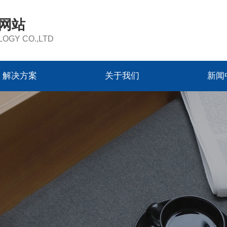
方网站
OGY CO.,LTD
解决方案
关于我们
新闻