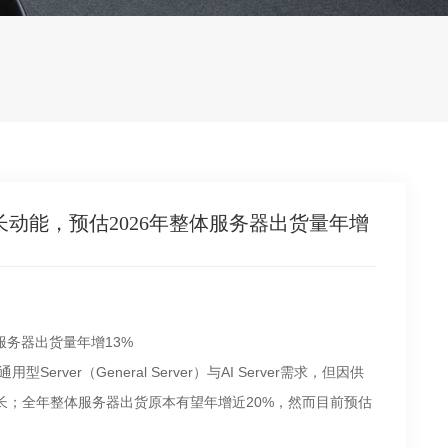
长动能，预估2026年整体服务器出货量年增
体服务器出货量年增13%
erver（General Server）与AI Server需求，但因供
明显拉长；全年整体服务器出货原本有望年增近20%，然而目前预估