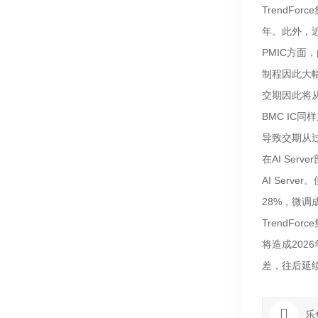
TrendF
年。此外，近
PMIC方面，
制程因此大幅
交期因此将从2
BMC IC
导致交期从过
在AI Ser
AI Serv
28%，微调
TrendF
将造成202
差，往后延续
乐