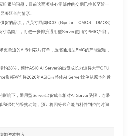
CPU供应吃紧的问题，目前这两项核心零部件的交期已拉长至近一
现显著延长的情形。
的品项，八英寸晶圆BCD（Bipolar – CMOS – DMOS）
英寸晶圆厂，将进一步排挤通用型Server使用的PMIC产能，
求更急迫的AI专用芯片订单，压缩通用型BMC的产能配额，
28%，预计ASIC AI Server的出货成长力道将大于GPU
ce集邦咨询将2026年ASIC占整体AI Server比例从原本的近
下，通用型Server出货成长相对AI Server受限，连带
额订单和强劲的采购动能，预计将因等候产能与料件到位的时间
续增加资本投入