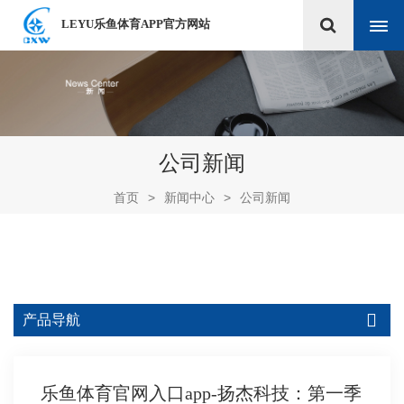
LEYU乐鱼体育APP官方网站
公司新闻
首页
>
新闻中心
>
公司新闻
产品导航
乐鱼体育官网入口app-扬杰科技：第一季