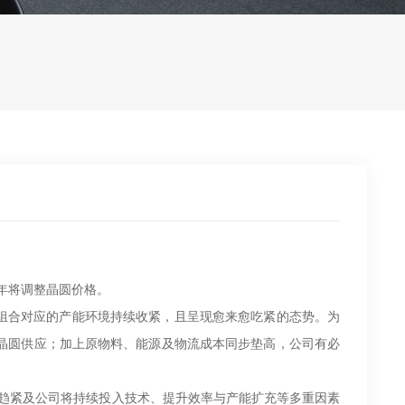
年将调整晶圆价格。
品组合对应的产能环境持续收紧，且呈现愈来愈吃紧的态势。为
晶圆供应；加上原物料、能源及物流成本同步垫高，公司有必
境趋紧及公司将持续投入技术、提升效率与产能扩充等多重因素