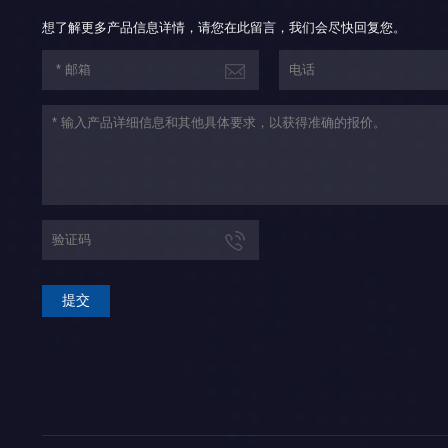
想了解更多产品信息详情，请您在此留言，我们会尽快回复您。