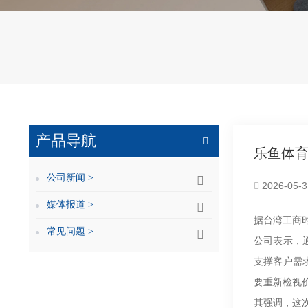
产品导航
乐鱼体育
公司新闻 >
2026-05-3
媒体报道 >
据台湾工商
常见问题 >
公司表示，
支撑客户需
要重新检视
其强调，这