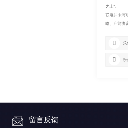
之上”。
联电并未写
略、产能协
乐
乐
留言反馈