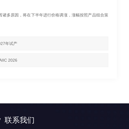
实因诸多原因，将在下半年进行价格调涨，涨幅按照产品组合策
027年试产
C 2026
联系我们