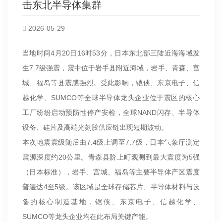
击东北半导体集群
2026-05-29
当地时间4月20日16时53分，日本东北部三陆近海海域发
生7.7级强震，震中位于岩手县附近海域，岩手、青森、宫
城、福岛等县震感强烈。受此影响，铠侠、东京电子、信
越化学、SUMCO等全球半导体龙头企业位于震区的核心
工厂纷纷启动预防性停产安检，全球NAND闪存、半导体
设备、硅片及高端光刻胶供应链出现短期波动。
本次地震震级随后由7.4级上调至7.7级，日本气象厅测定
震源深度约20公里。青森县阶上町观测到最大震度为5强
（日本标准），岩手、宫城、福岛等主要半导体产区震度
普遍达4至5级。该区域是全球存储芯片、半导体材料与设
备的核心制造基地，铠侠、东京电子、信越化学、
SUMCO等龙头企业均在此布局关键产能。