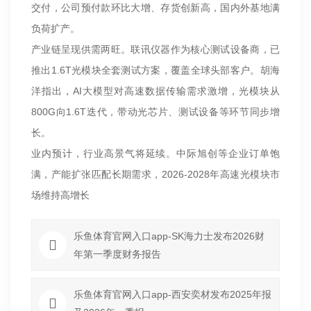
交付，公司预付款环比大增、存货创新高，国内外基地满
负荷扩产。
产业链呈现供需两旺。联讯仪器作为核心测试设备商，已
推出1.6T光模块全套测试方案，覆盖全球头部客户。胡海
洋指出，AI大模型对高速数据传输需求激增，光模块从
800G向1.6T迭代，带动光芯片、测试设备等环节同步增
长。
业内预计，行业高景气将延续。中际旭创等企业订单饱
满，产能扩张匹配长期需求，2026-2028年高速光模块市
场维持高增长
乐鱼体育官网入口app-SK海力士发布2026财
年第一季度财务报告
乐鱼体育官网入口app-西安奕材发布2025年报