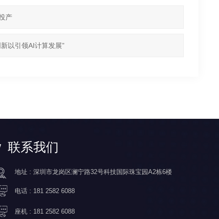
投产
创新以引领AI计算发展”
联系我们
地址 : 深圳市龙岗区澜宁路32号科技国际珠宝园A2栋6楼
电话 :
181 2582 6088
座机 :
181 2582 6088