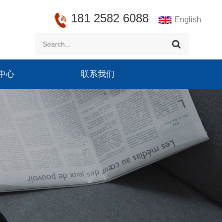
181 2582 6088
English
中心
联系我们