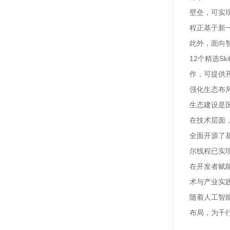
壁垒，可实
程正基于新
此外，面向智
12个精选S
作，可提供
强化生态布局
生态建设是
在技术层面，M
全面开源了基于
尔线程已实现对
在开发者赋
术与产业实
随着人工智
布局，为千