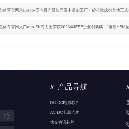
鱼体育官网入口app-国内投产最快晶圆中道加工厂！矽芯微成都基地正式
鱼体育官网入口app-SK海力士荣获2026年IEEE企业创新奖，“推动HBM
产品导航
DC-DC电源芯片
AC-DC电源芯片
快充协议芯片