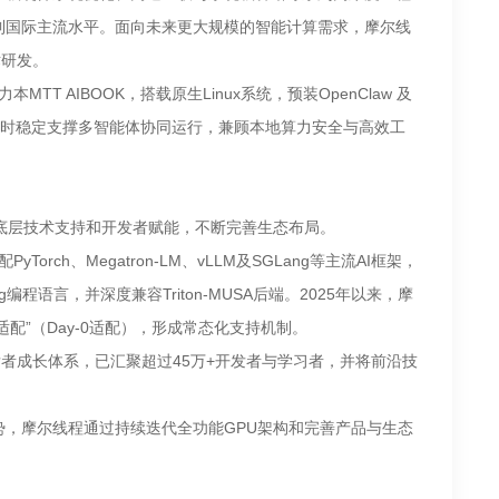
到国际主流水平。面向未来更大规模的智能计算需求，摩尔线
术研发。
T AIBOOK，搭载原生Linux系统，预装OpenClaw 及
×24小时稳定支撑多智能体协同运行，兼顾本地算力安全与高效工
底层技术支持和开发者赋能，不断完善生态布局。
ch、Megatron-LM、vLLM及SGLang等主流AI框架，
g编程语言，并深度兼容Triton-MUSA后端。2025年以来，摩
发布即适配”（Day-0适配），形成常态化支持机制。
者成长体系，已汇聚超过45万+开发者与学习者，并将前沿技
，摩尔线程通过持续迭代全功能GPU架构和完善产品与生态