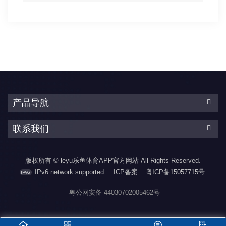
产品导航
联系我们
版权所有 © leyu乐鱼体育APP官方网站 All Rights Reserved.
IPv6 network supported
ICP备案 :
粤ICP备15057715号
粤公网安备 44030702005462号