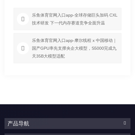
乐鱼体育官网入口app-全球存储巨头加码 CXL
技术研发 下一代内存赛道竞争全面升温
乐鱼体育官网入口app-摩尔线程 x 中国移动｜
国产GPU率先支撑央企大模型，S5000完成九
天35B大模型适配
产品导航