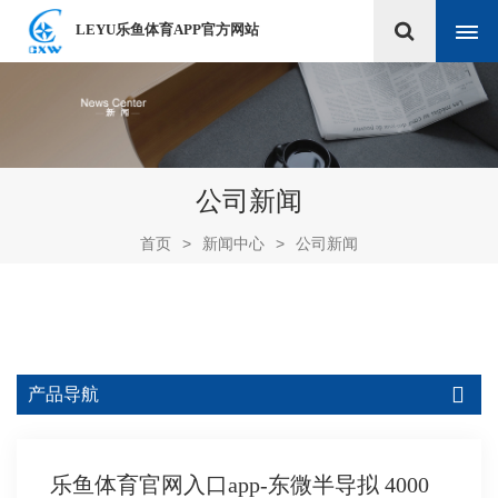
LEYU乐鱼体育APP官方网站
公司新闻
首页
>
新闻中心
>
公司新闻
产品导航
乐鱼体育官网入口app-东微半导拟 4000