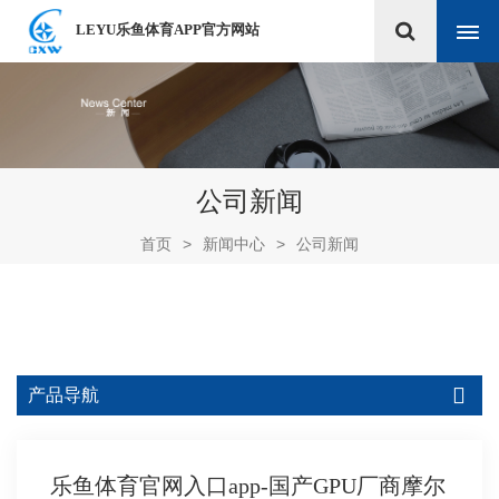
LEYU乐鱼体育APP官方网站
公司新闻
首页
>
新闻中心
>
公司新闻
产品导航
乐鱼体育官网入口app-国产GPU厂商摩尔