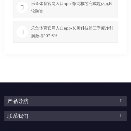
乐鱼体育官网入口app-微纳核芯完成超亿元B
轮融资
乐鱼体育官网入口app-长川科技第三季度净利
润激增207.6%
产品导航
联系我们