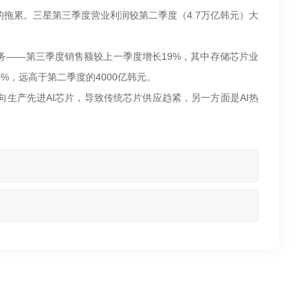
拖累。三星第三季度营业利润较第二季度（4.7万亿韩元）大
务——第三季度销售额较上一季度增长19%，其中存储芯片业
%，远高于第二季度的4000亿韩元。
生产先进AI芯片，导致传统芯片供应趋紧，另一方面是AI热