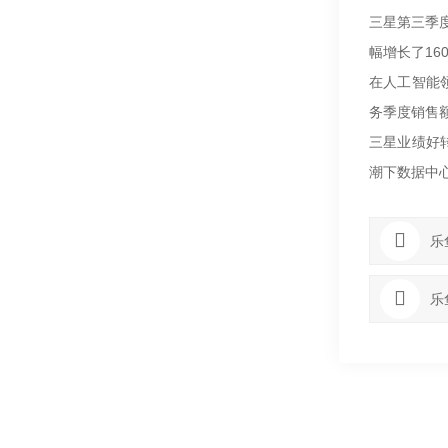
三星第三季
幅增长了16
在人工智能
务季度销售
三星业绩好
潮下数据中
乐
乐