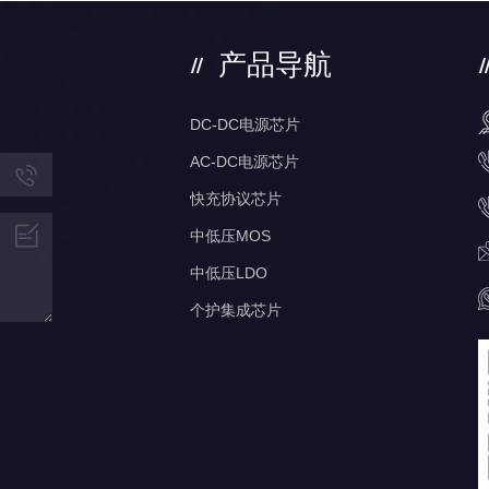
产品导航
DC-DC电源芯片
AC-DC电源芯片
快充协议芯片
中低压MOS
中低压LDO
个护集成芯片