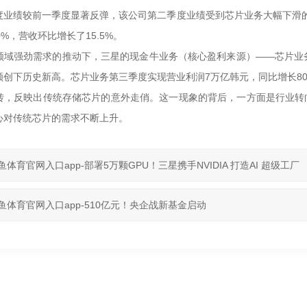
度业绩较前一季度显著反弹，该公司第二季度业绩受到芯片业务大幅下滑的
0%，营收环比增长了15.5%。
领域强劲需求的推动下，三星的现金牛业务（核心盈利来源）——芯片业
额创下历史新高。芯片业务第三季度实现营业利润7万亿韩元，同比增长80
转，反映出传统存储芯片的意外走俏。这一现象的背后，一方面是行业转向
心对传统芯片的需求不断上升。
鱼体育官网入口app-部署5万颗GPU！三星携手NVIDIA 打造AI 超级工厂
鱼体育官网入口app-510亿元！央企战新基金启动