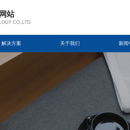
方网站
OGY CO.,LTD
解决方案
关于我们
新闻