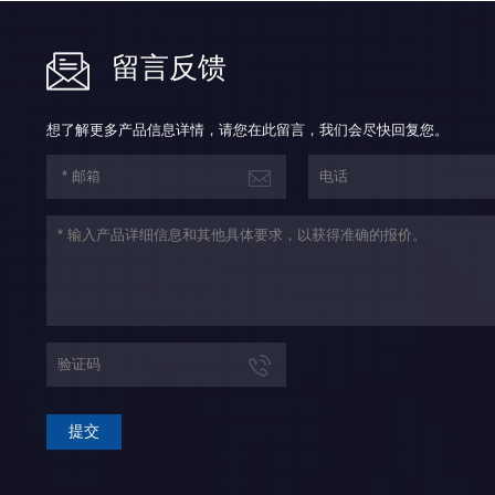
留言反馈
想了解更多产品信息详情，请您在此留言，我们会尽快回复您。