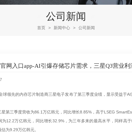
公司新闻
首页
>
新闻中心
>
公司新闻
官网入口app-AI引爆存储芯片需求，三星Q3营业利
7
日，全球领先的内存芯片制造商三星电子发布了第三季度业绩，显示受益于A
第三季度营收为86.1万亿韩元，同比增长8.85%，高于LSEG SmartEst
12.2万亿韩元，同比增长32.9%，为三年多来的最高水平，同样高于LSEG S
估为9.29万亿韩元。