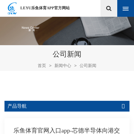
LEYU乐鱼体育APP官方网站
公司新闻
首页
>
新闻中心
>
公司新闻
产品导航
乐鱼体育官网入口app-芯德半导体向港交