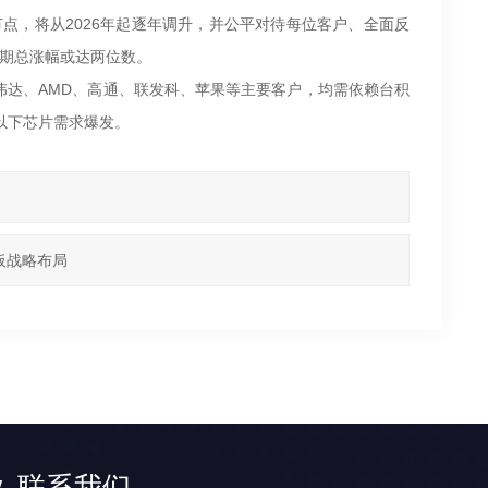
点，将从2026年起逐年调升，并公平对待每位客户、全面反
长期总涨幅或达两位数。
伟达、AMD、高通、联发科、苹果等主要客户，均需依赖台积
米以下芯片需求爆发。
板战略布局
联系我们