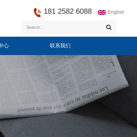
181 2582 6088
English
中心
联系我们