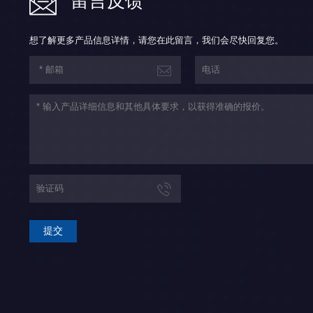
留言反馈
想了解更多产品信息详情，请您在此留言，我们会尽快回复您。