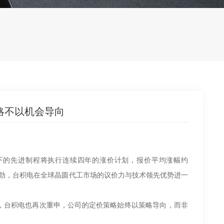
略不以机会导向
以下的先进制程将执行连续四年的涨价计划，报价平均涨幅约
求强劲，台积电在全球晶圆代工市场的议价力与技术领先优势进一
过，台积电也再次重申，公司的定价策略始终以策略导向，而非