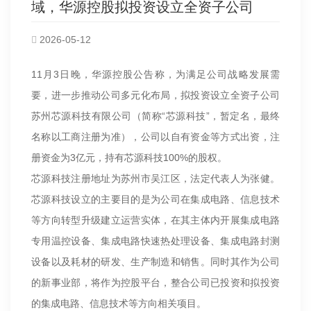
域，华源控股拟投资设立全资子公司
2026-05-12
11月3日晚，华源控股公告称，为满足公司战略发展需
要，进一步推动公司多元化布局，拟投资设立全资子公司
苏州芯源科技有限公司（简称“芯源科技”，暂定名，最终
名称以工商注册为准），公司以自有资金等方式出资，注
册资金为3亿元，持有芯源科技100%的股权。
芯源科技注册地址为苏州市吴江区，法定代表人为张健。
芯源科技设立的主要目的是为公司在集成电路、信息技术
等方向转型升级建立运营实体，在其主体内开展集成电路
专用温控设备、集成电路快速热处理设备、集成电路封测
设备以及耗材的研发、生产制造和销售。同时其作为公司
的新事业部，将作为控股平台，整合公司已投资和拟投资
的集成电路、信息技术等方向相关项目。