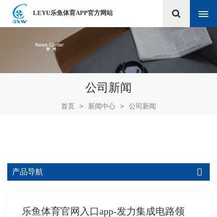
LEYU乐鱼体育APP官方网站
公司新闻
首页
>
新闻中心
>
公司新闻
产品导航
乐鱼体育官网入口app-发力集成电路领