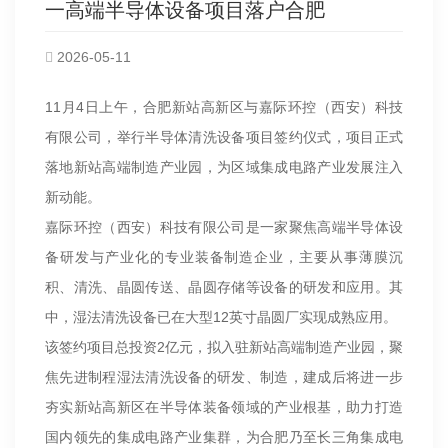
一高端半导体设备项目落户合肥
2026-05-11
11月4日上午，合肥新站高新区与嘉际环控（西安）科技
有限公司，举行半导体清洗设备项目签约仪式，项目正式
落地新站高端制造产业园，为区域集成电路产业发展注入
新动能。
嘉际环控（西安）科技有限公司是一家聚焦高端半导体设
备研发与产业化的专业装备制造企业，主要从事薄膜沉
积、清洗、晶圆传送、晶圆存储等设备的研发和应用。其
中，湿法清洗设备已在大型12英寸晶圆厂实现成熟应用。
该签约项目总投资2亿元，拟入驻新站高端制造产业园，聚
焦先进制程湿法清洗设备的研发、制造，建成后将进一步
夯实新站高新区在半导体装备领域的产业根基，助力打造
国内领先的集成电路产业集群，为合肥乃至长三角集成电