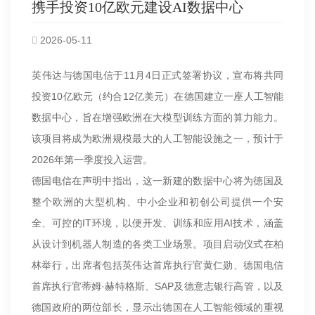
携手投资10亿欧元建设AI数据中心
2026-05-11
英伟达与德国电信于11月4日正式签署协议，宣布将共同
投资10亿欧元（约合12亿美元）在德国建立一座人工智能
数据中心，旨在增强欧洲在大模型训练方面的算力能力。
该项目将成为欧洲规模最大的人工智能设施之一，预计于
2026年第一季度投入运营。
德国电信在声明中指出，这一新建的数据中心将为德国及
整个欧洲的大型机构、中小企业和初创公司提供一个安
全、可控的IT环境，以便开发、训练和应用AI技术，涵盖
从设计到机器人制造的各类工业场景。项目启动仪式在柏
林举行，出席者包括英伟达首席执行官黄仁勋、德国电信
首席执行官蒂姆·赫特格斯、SAP及德意志银行高管，以及
德国政府的两位部长，显示出德国在人工智能领域的重视