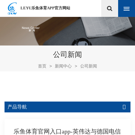
LEYU乐鱼体育APP官方网站
公司新闻
首页
>
新闻中心
>
公司新闻
产品导航
乐鱼体育官网入口app-英伟达与德国电信