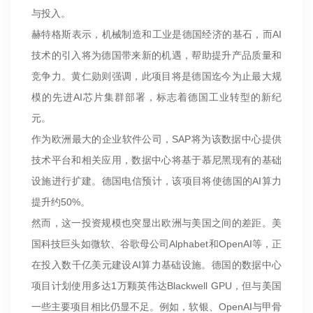
与投入。
赫特格斯表示，机械制造和工业是德国经济的基石，而AI
技术的引入将为德国带来新的机遇，帮助提升产品质量和
竞争力。黄仁勋则强调，此项目将是德国迄今为止最大规
模的先进AI芯片集群部署，标志着德国工业转型的新纪
元。
作为欧洲最大的企业软件公司，SAP将为该数据中心提供
技术平台和相关应用，数据中心将基于慕尼黑现有的基础
设施进行扩建。德国电信预计，该项目将使德国的AI算力
提升约50%。
然而，这一投资规模也突显出欧洲与美国之间的差距。美
国科技巨头如微软、谷歌母公司Alphabet和OpenAI等，正
在投入数千亿美元建设AI算力基础设施。德国的数据中心
项目计划使用多达1万颗英伟达Blackwell GPU，但与美国
一些主要项目相比仍显不足。例如，软银、OpenAI与甲骨